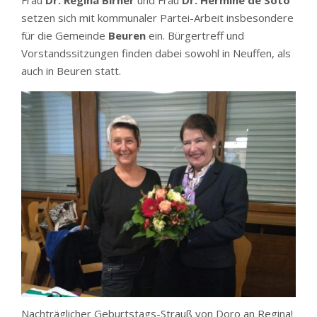
Frau
Dr. Regina Birner
und Frau
Dr. Hermine de Soto
setzen sich mit kommunaler Partei-Arbeit insbesondere
für die Gemeinde
Beuren
ein. Bürgertreff und
Vorstandssitzungen finden dabei sowohl in Neuffen, als
auch in Beuren statt.
Nachträglicher Geburtstags-Strauß von Doro an Regina!